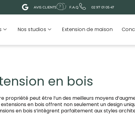
AVIS CLIENTS
F.A.Q
02 97 01 05 47
s
Nos studios
Extension de maison
Conc
xtension en bois
e propriété peut être l’un des meilleurs moyens d’augmen
extensions en bois offrent non seulement un design unique
tensions en bois s’intègrent parfaitement aux styles archi