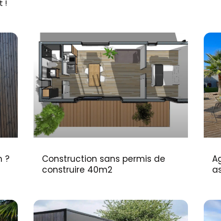
t !
 ?
Construction sans permis de
Ag
construire 40m2
as