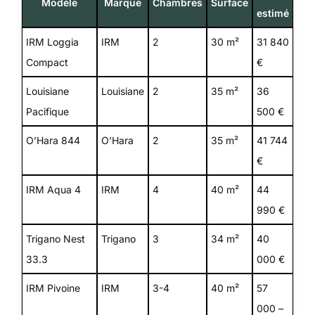
Modèle
Marque
Chambres
Surface
estimé
IRM Loggia
IRM
2
30 m²
31 840
Compact
€
Louisiane
Louisiane
2
35 m²
36
Pacifique
500 €
O’Hara 844
O’Hara
2
35 m²
41 744
€
IRM Aqua 4
IRM
4
40 m²
44
990 €
Trigano Nest
Trigano
3
34 m²
40
33.3
000 €
IRM Pivoine
IRM
3-4
40 m²
57
000 –