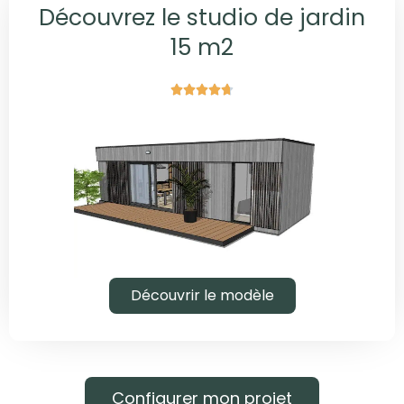
Découvrez le studio de jardin
15 m2





Découvrir le modèle
Configurer mon projet