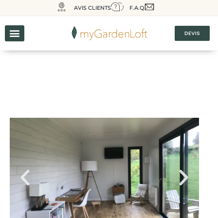
AVIS CLIENTS
F.A.Q
DEVIS
Une salle de yoga près de chez
soi